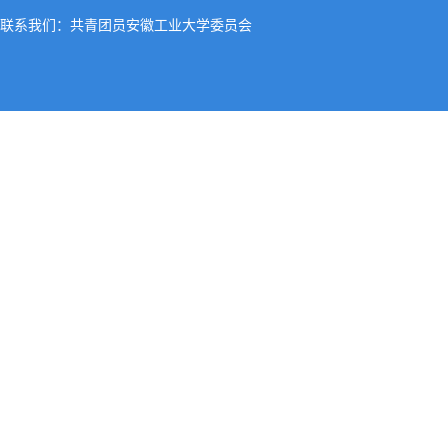
联系我们：
共青团员安徽工业大学委员会