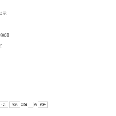
公示
的通知
知
下页
尾页
到第
页
跳转